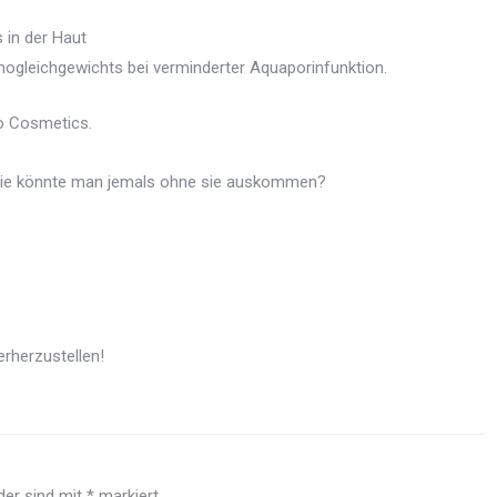
 in der Haut
ogleichgewichts bei verminderter Aquaporinfunktion.
 Cosmetics.
 Wie könnte man jemals ohne sie auskommen?
erherzustellen!
lder sind mit
*
markiert