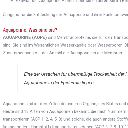
Aktivität der Aquaporine – mehr über sie erfahren Sie im Bei
Übrigens für die Entdeckung der Aquaporine und ihrer Funktionswei
Aquaporine: Was sind sie?
AQUAPORINE (AQPs)
sind Membranproteine, die für den Transpor
sind. Sie sind im Wesentlichen Wasserkanäle oder Wasserporen. Die
Zusammenhang mit der Anzahl der Aquaporine in der Membran.
Eine der Ursachen für übermäßige Trockenheit der 
Aquaporine in der Epidermis liegen.
Aquaporine sind in allen Zellen der inneren Organe, des Blutes un
Heute sind 13 Arten von Aquaporinen bekannt, die nach Nummern g
transportieren (AQP 1, 2, 4, 5, 8) und solche, die auch andere Stof
(insbesondere Harnstoff) transportieren können (AQP 3, 7, 9, 10, 11