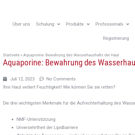
Über uns
Schulung
Produkte
Professionals
Videokurse
Partner werden
Registrierung
Behandlungsprogramm
Vitrine der Häuslich
Startseite
»
Aquaporine: Bewahrung des Wasserhaushalts der Haut
Aquaporine: Bewahrung des Wasserhau
Blog
Juli 12, 2023
No Comments
Ihre Haut verliert Feuchtigkeit! Wie können Sie sie retten?
Die drei wichtigsten Merkmale für die Aufrechterhaltung des Wass
NMF-Unterstützung
Unversehrtheit der Lipidbarriere